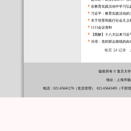
在教育实践活动中学习弘
习近平：教育实践活动的
关于培育和践行社会主义
1113会议资料
【图解】十八大以来习近平
冷溶：党的群众路线的由
每页
14
记录
版权所有 © 复旦大
地址：上海市杨
电话：021-65641276（党员管理）
021-65643495（干