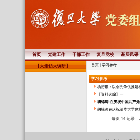
首页
党建工作
干部工作
复旦党校
基层风采
首页
学习参考
【大走访大调研】
学习参考
杨衍银：以创先争优推进
【资料选编】一
胡锦涛:在庆祝中国共产
胡锦涛在庆祝清华大学建校
每页
14
记录