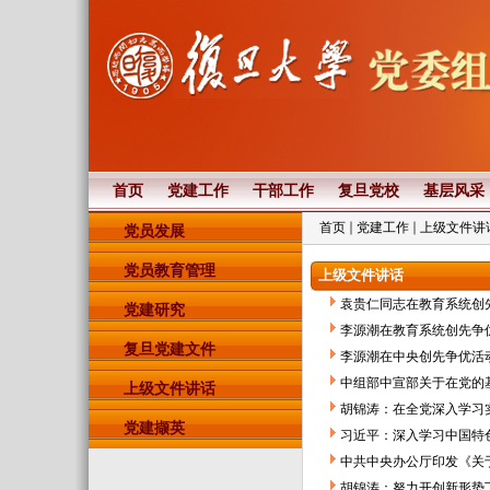
首页
党建工作
干部工作
复旦党校
基层风采
首页
党建工作
上级文件讲
党员发展
党员教育管理
上级文件讲话
袁贵仁同志在教育系统创
党建研究
李源潮在教育系统创先争
复旦党建文件
李源潮在中央创先争优活
中组部中宣部关于在党的基
上级文件讲话
胡锦涛：在全党深入学习
党建撷英
习近平：深入学习中国特色
中共中央办公厅印发《关
胡锦涛：努力开创新形势