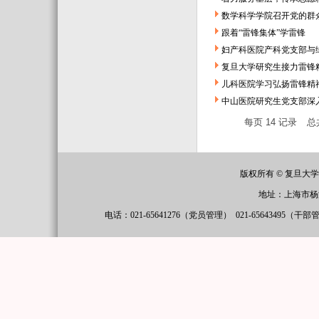
数学科学学院召开党的群
跟着“雷锋集体”学雷锋
妇产科医院产科党支部与
复旦大学研究生接力雷锋
儿科医院学习弘扬雷锋精
中山医院研究生党支部深
每页
14
记录
总
版权所有 © 复旦大
地址：上海市杨
电话：021-65641276（党员管理）
021-65643495（干