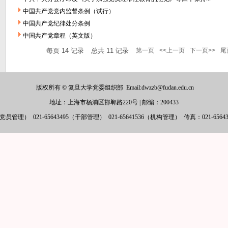
中国共产党党内监督条例（试行）
中国共产党纪律处分条例
中国共产党章程（英文版）
每页
14
记录
总共
11
记录
第一页
<<上一页
下一页>>
尾
版权所有 © 复旦大学党委组织部
Email:dwzzb@fudan.edu.cn
地址：上海市杨浦区邯郸路220号
|
邮编：200433
6（党员管理）
021-65643495（干部管理）
021-65641536（机构管理）
传真：021-6564