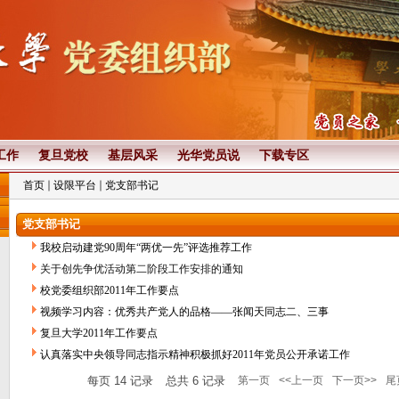
工作
复旦党校
基层风采
光华党员说
下载专区
首页
设限平台
党支部书记
党支部书记
我校启动建党90周年“两优一先”评选推荐工作
关于创先争优活动第二阶段工作安排的通知
校党委组织部2011年工作要点
视频学习内容：优秀共产党人的品格——张闻天同志二、三事
复旦大学2011年工作要点
认真落实中央领导同志指示精神积极抓好2011年党员公开承诺工作
每页
14
记录
总共
6
记录
第一页
<<上一页
下一页>>
尾