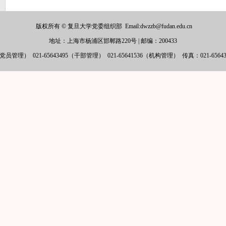
版权所有 © 复旦大学党委组织部
Email:dwzzb@fudan.edu.cn
地址：上海市杨浦区邯郸路220号
|
邮编：200433
6（党员管理）
021-65643495（干部管理）
021-65641536（机构管理）
传真：021-6564