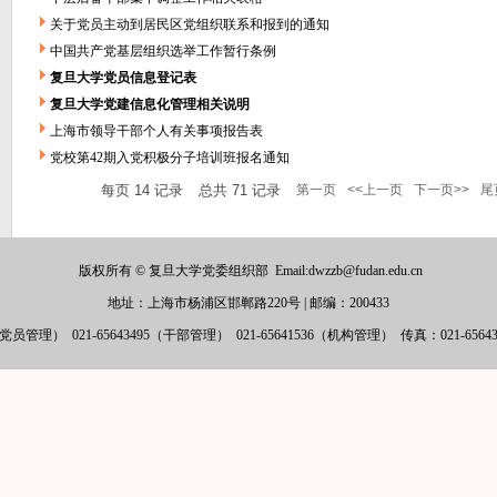
关于党员主动到居民区党组织联系和报到的通知
中国共产党基层组织选举工作暂行条例
复旦大学党员信息登记表
复旦大学党建信息化管理相关说明
上海市领导干部个人有关事项报告表
党校第42期入党积极分子培训班报名通知
每页
14
记录
总共
71
记录
第一页
<<上一页
下一页>>
尾
版权所有 © 复旦大学党委组织部
Email:dwzzb@fudan.edu.cn
地址：上海市杨浦区邯郸路220号
|
邮编：200433
6（党员管理）
021-65643495（干部管理）
021-65641536（机构管理）
传真：021-6564