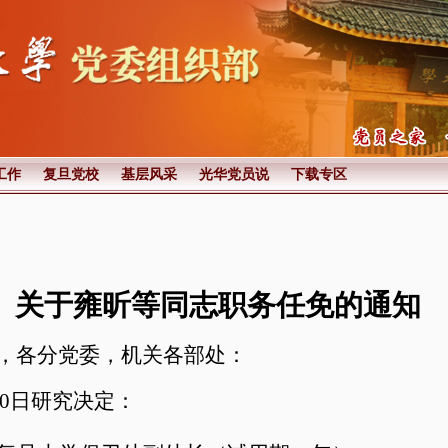
工作
复旦党校
基层风采
光华党员说
下载专区
关于雍昕等同志职务任免的通知
，各分党委，机关各部处
：
0
日研究决定：