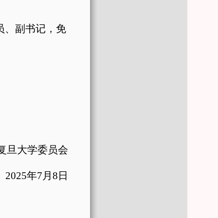
员、副书记，免
复旦大学委员会
2025
年
7
月
8
日