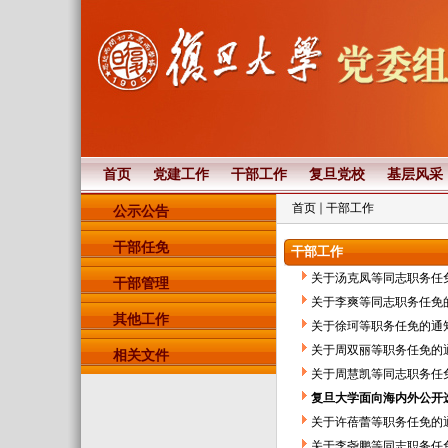
首页
党建工作
干部工作
复旦党校
基层风采
首页
干部工作
公示公告
干部任免
干部工作
关于汤克凤等同志职务任
干部管理
关于李爽等同志职务任免
其他工作
关于徐珂等职务任免的通
关于周双丽等职务任免的
相关文件
关于周慧凯等同志职务任
复旦大学面向海内外公开
关于许蓓蕾等职务任免的
关于李尧鹏等同志职务任